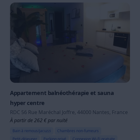
Appartement balnéothérapie et sauna
hyper centre
RDC 56 Rue Maréchal Joffre, 44000 Nantes, France
À partir de 262 € par nuité
Bain à remous/jacuzzi
Chambres non-fumeurs
Petit-déjeuner
Parking privé
Connexion Wi-Fi gratuite