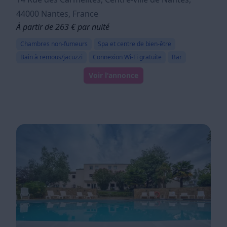
44000 Nantes, France
À partir de 263 € par nuité
Chambres non-fumeurs
Spa et centre de bien-être
Bain à remous/jacuzzi
Connexion Wi-Fi gratuite
Bar
Voir l'annonce