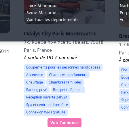
Loire-Atlantique
Nar
Seine-Maritime
Perp
Voir tous les départements
Voir 
Odalys City Paris Montmartre
Brac
7-9 Rue Saint-Vincent, 18e arr., 75018
1-7 
Paris, France
75014
Pari
À partir de 191 € par nuité
À par
Équipements pour les personnes handicapées
Pisc
Ascenseur
Chambres non-fumeurs
Équi
Chauffage
Chambres familiales
Cham
Parking privé
Bon petit-déjeuner
Park
Réception ouverte 24h/24
Supe
Spa et centre de bien-être
Conn
Connexion Wi-Fi gratuite
Voir l'annonce