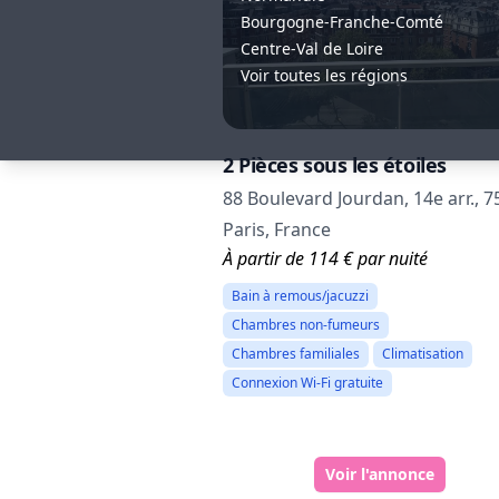
Bourgogne-Franche-Comté
Centre-Val de Loire
Voir toutes les régions
2 Pièces sous les étoiles
88 Boulevard Jourdan, 14e arr., 
Paris, France
À partir de 114 € par nuité
Bain à remous/jacuzzi
Chambres non-fumeurs
Chambres familiales
Climatisation
Connexion Wi-Fi gratuite
Voir l'annonce