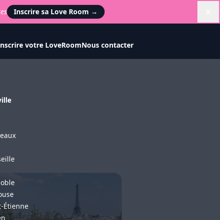
tes
Inscrire sa Love Room
→
Di
Inscrire votre LoveRoom
Nous contacter
ille
s
eaux
eille
oble
ouse
t-Étienne
en