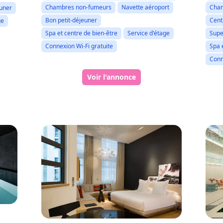
Cham
Chambres non-fumeurs
Navette aéroport
euner
Cent
Bon petit-déjeuner
ge
Supe
Spa et centre de bien-être
Service d'étage
Spa 
Connexion Wi-Fi gratuite
Conn
Voir l'annonce