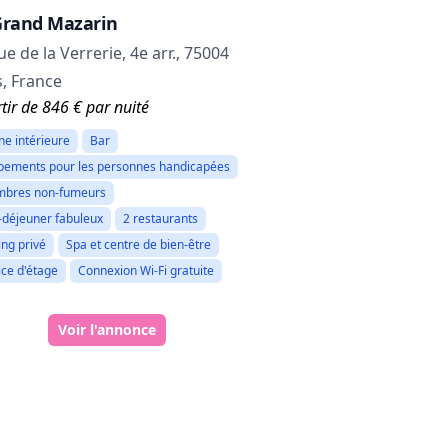
Grand Mazarin
ue de la Verrerie, 4e arr., 75004
s, France
tir de 846 € par nuité
ine intérieure
Bar
pements pour les personnes handicapées
bres non-fumeurs
t-déjeuner fabuleux
2 restaurants
ing privé
Spa et centre de bien-être
ice d'étage
Connexion Wi-Fi gratuite
Voir l'annonce