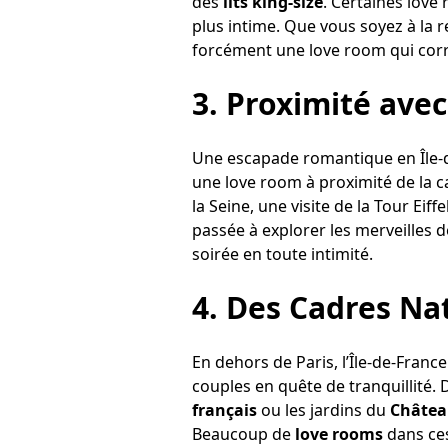
des
lits king-size
. Certaines lov
plus intime. Que vous soyez à la
forcément une love room qui corr
3.
Proximité avec
Une escapade romantique en Île-d
une love room à proximité de la 
la Seine, une visite de la Tour E
passée à explorer les merveilles d
soirée en toute intimité.
4.
Des Cadres Natu
En dehors de Paris, l’Île-de-Fran
couples en quête de tranquillité.
français
ou les jardins du
Château
Beaucoup de
love rooms
dans ces