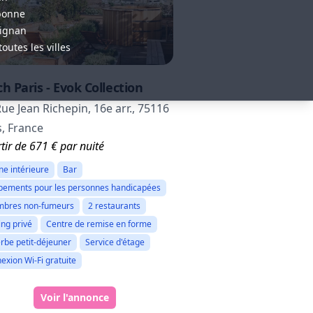
bonne
ignan
toutes les villes
h Paris - Evok Collection
Rue Jean Richepin, 16e arr., 75116
s, France
tir de 671 € par nuité
ine intérieure
Bar
pements pour les personnes handicapées
bres non-fumeurs
2 restaurants
ing privé
Centre de remise en forme
rbe petit-déjeuner
Service d'étage
exion Wi-Fi gratuite
Voir l'annonce