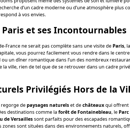
e rooms proposent même des systèmes de son et lumière p
 recherche d’un cadre moderne ou d’une atmosphère plus c
espond à vos envies.
 Paris et ses Incontournables
e-France ne serait pas complète sans une visite de
Paris
, 
capitale, vous pourrez facilement vous rendre dans le cent
iffel ou un dîner romantique dans l’un des nombreux restaura
e la ville, rien de tel que de se retrouver dans un cadre priv
rels Privilégiés Hors de la Vil
ce regorge de
paysages naturels
et de
châteaux
qui offrent 
 Des destinations comme la
forêt de Fontainebleau
, le
Parc
 de Versailles
sont parfaits pour des escapades romantique
 zones sont situées dans des environnements naturels, offra