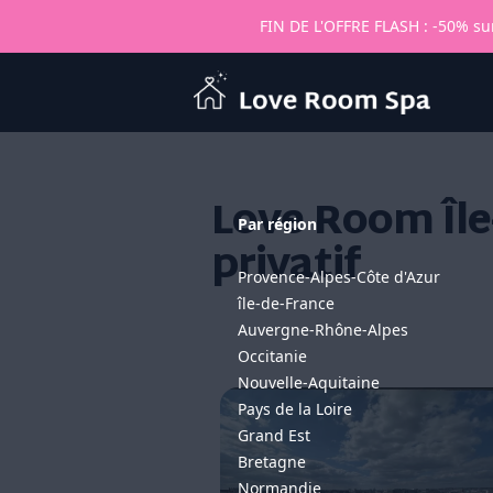
FIN DE L'OFFRE FLASH : -50% sur
Love Room Spa
Love Room Île
Par région
privatif
Provence-Alpes-Côte d'Azur
île-de-France
Auvergne-Rhône-Alpes
Occitanie
Nouvelle-Aquitaine
Pays de la Loire
Grand Est
Bretagne
Normandie