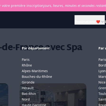
 votre première inscription
jours,
heures,
minutes et
secondes restan
Destinations ❤
-de-France avec Spa
Par département
Par v
Paris
Pari
Rhône
Bord
Alpes-Maritimes
Lyon
Bouches-du-Rhône
Mars
Gironde
Nice
Hérault
Gren
Bas-Rhin
Toul
Nord
Sain
Haute-Garonne
Rou