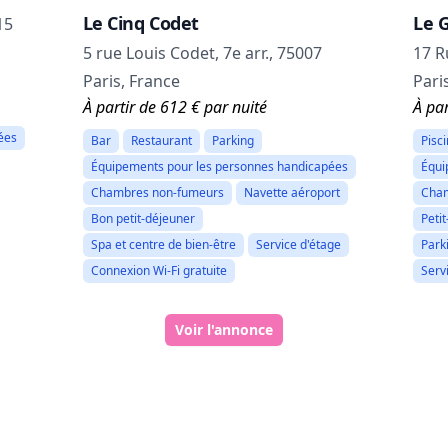
Le Cinq Codet
Le 
15
5 rue Louis Codet, 7e arr., 75007
17 R
Paris, France
Pari
À partir de 612 € par nuité
À par
ées
Bar
Restaurant
Parking
Pisc
Équipements pour les personnes handicapées
Équi
Chambres non-fumeurs
Navette aéroport
Cham
Bon petit-déjeuner
Peti
Spa et centre de bien-être
Service d'étage
Park
Connexion Wi-Fi gratuite
Serv
Voir l'annonce