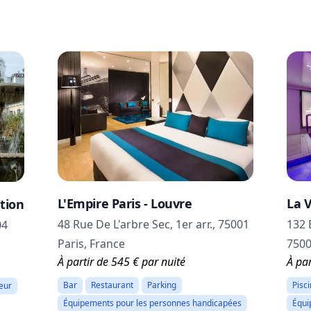
La 
L'Empire Paris - Louvre
tion
132 
48 Rue De L'arbre Sec, 1er arr., 75001
04
7500
Paris, France
À par
À partir de 545 € par nuité
Pisc
Bar
Restaurant
Parking
eur
Équi
Équipements pour les personnes handicapées