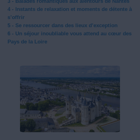
3 - Balades romantiques aux alentours de Nantes
4 - Instants de relaxation et moments de détente à
s’offrir
5 - Se ressourcer dans des lieux d’exception
6 - Un séjour inoubliable vous attend au cœur des
Pays de la Loire