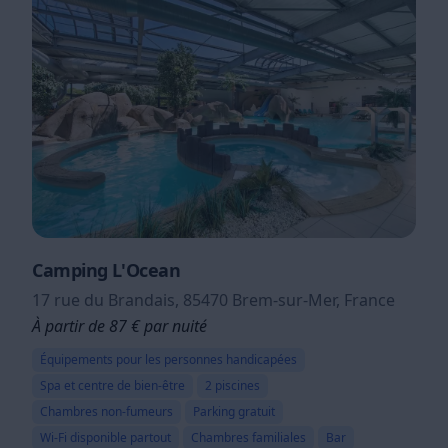
Camping L'Ocean
17 rue du Brandais, 85470 Brem-sur-Mer, France
À partir de 87 € par nuité
Équipements pour les personnes handicapées
Spa et centre de bien-être
2 piscines
Chambres non-fumeurs
Parking gratuit
Wi-Fi disponible partout
Chambres familiales
Bar