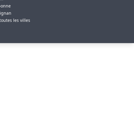
bonne
ignan
toutes les villes