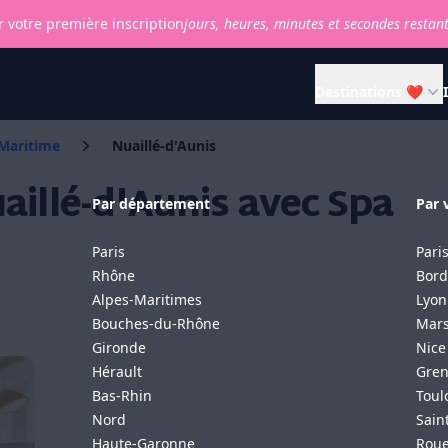
 votre première inscription
jours,
heures,
minutes et
secondes restan
Destinations ❤
Maritime
Nuaillé-d'Aunis
illé-d'Aunis avec Spa
Par département
Par v
Paris
Pari
Rhône
Bord
Alpes-Maritimes
Lyon
Bouches-du-Rhône
Mars
Gironde
Nice
Hérault
Gren
Bas-Rhin
Toul
Nord
Sain
Haute-Garonne
Rou