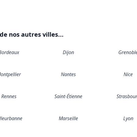
e nos autres villes...
Bordeaux
Dijon
Grenobl
ontpellier
Nantes
Nice
Rennes
Saint-Étienne
Strasbou
lleurbanne
Marseille
Lyon