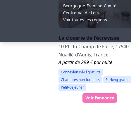
Bourgogne-Franche-Comté
Centre-Val de Loire
Voir toutes les régions
La closerie de l'écrevisse
10 Pl. du Champ de Foire, 17540
Nuaillé-dʼAunis, France
À partir de 299 € par nuité
Connexion Wi-Fi gratuite
Chambres non-fumeurs
Parking gratuit
Petit-déjeuner
Voir l'annonce