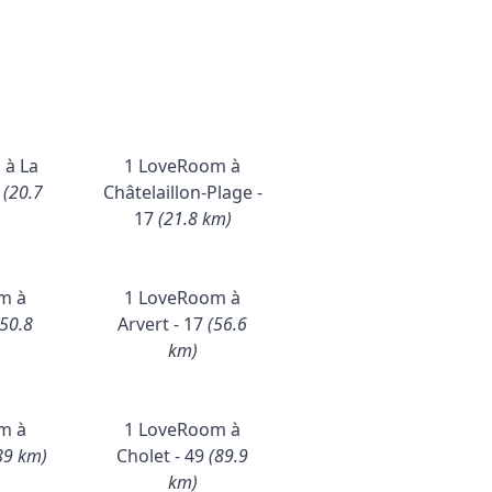
 à La
1 LoveRoom à
7
(20.7
Châtelaillon-Plage -
17
(21.8 km)
m à
1 LoveRoom à
(50.8
Arvert - 17
(56.6
km)
m à
1 LoveRoom à
89 km)
Cholet - 49
(89.9
km)