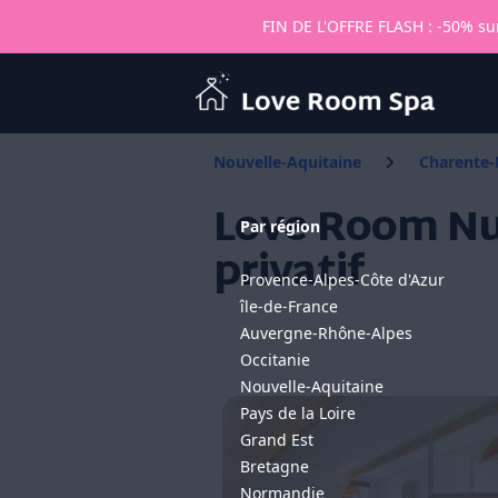
FIN DE L'OFFRE FLASH : -50% sur
Love Room Spa
Nouvelle-Aquitaine
Charente-
Love Room Nua
Par région
privatif
Provence-Alpes-Côte d'Azur
île-de-France
Auvergne-Rhône-Alpes
Occitanie
Nouvelle-Aquitaine
Pays de la Loire
Grand Est
Bretagne
Normandie