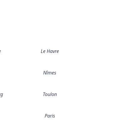
e
Le Havre
Nîmes
rg
Toulon
Paris