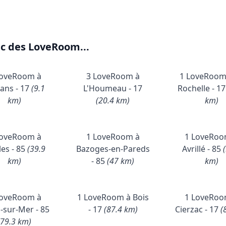
ec des LoveRoom...
LoveRoom à
3 LoveRoom à
1 LoveRoom
ans - 17
(9.1
L'Houmeau - 17
Rochelle - 1
km)
(20.4 km)
km)
LoveRoom à
1 LoveRoom à
1 LoveRoo
es - 85
(39.9
Bazoges-en-Pareds
Avrillé - 85
km)
- 85
(47 km)
km)
LoveRoom à
1 LoveRoom à Bois
1 LoveRoo
-sur-Mer - 85
- 17
(87.4 km)
Cierzac - 17
(
(79.3 km)