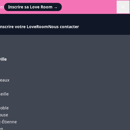
tes
Inscrire sa Love Room
→
Di
Inscrire votre LoveRoom
Nous contacter
ille
s
eaux
eille
oble
ouse
t-Étienne
en