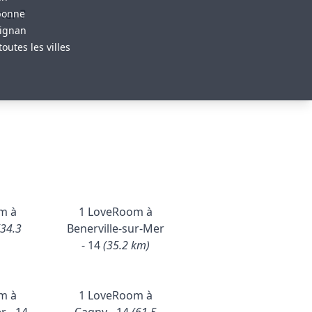
mer ?
bonne
ignan
toutes les villes
m à
1 LoveRoom à
(34.3
Benerville-sur-Mer
- 14
(35.2 km)
m à
1 LoveRoom à