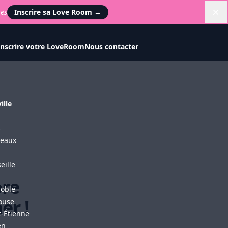
tes
Inscrire sa Love Room
→
Di
Inscrire votre LoveRoom
Nous contacter
ille
s
eaux
eille
ore
oble
er !
ouse
t-Étienne
en