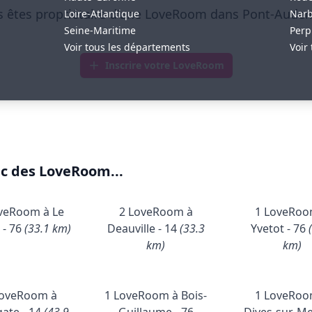
 êtes propriétaire d'une LoveRoom dans Pont-Aude
Loire-Atlantique
Nar
Seine-Maritime
Perp
Voir tous les départements
Voir 
Inscrire votre LoveRoom
ec des LoveRoom...
veRoom à Le
2 LoveRoom à
1 LoveRoo
 - 76
(33.1 km)
Deauville - 14
(33.3
Yvetot - 76
km)
km)
LoveRoom à
1 LoveRoom à Bois-
1 LoveRoo