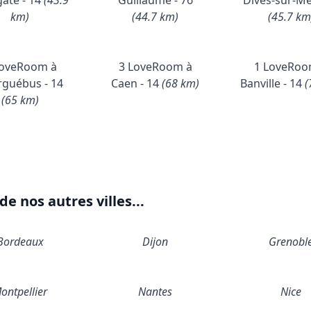
ate - 14
(43.9
Guillaume - 76
Dives-sur-Me
km)
(44.7 km)
(45.7 km
LoveRoom à
3 LoveRoom à
1 LoveRoo
guébus - 14
Caen - 14
(68 km)
Banville - 14
(
(65 km)
e nos autres villes...
Bordeaux
Dijon
Grenobl
ontpellier
Nantes
Nice