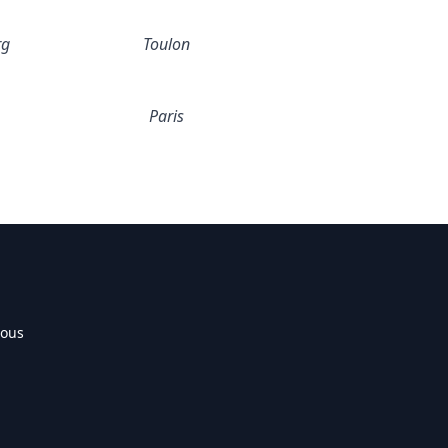
rg
Toulon
Paris
nous