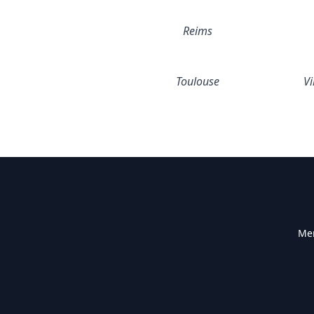
Reims
Toulouse
Vi
Men