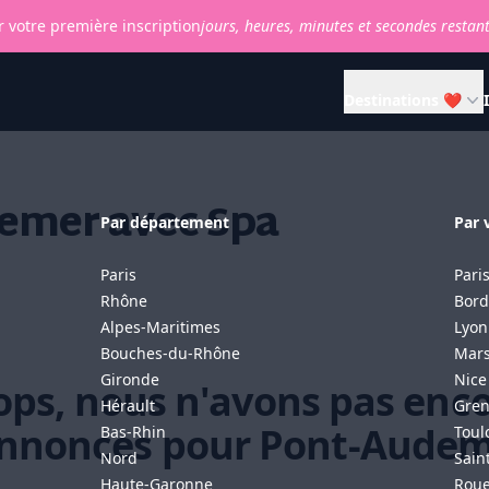
 votre première inscription
jours,
heures,
minutes et
secondes restan
Destinations ❤
emer avec Spa
Par département
Par v
Paris
Pari
Rhône
Bord
Alpes-Maritimes
Lyon
Bouches-du-Rhône
Mars
Gironde
Nice
ps, nous n'avons pas enc
Hérault
Gren
nnonces pour Pont-Audem
Bas-Rhin
Toul
Nord
Sain
Haute-Garonne
Rou