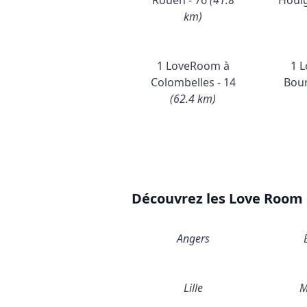
Rouen - 76
(41.8
Houlg
km)
1 LoveRoom à
1 
Colombelles - 14
Bour
(62.4 km)
Découvrez les Love Room d
Angers
Lille
M