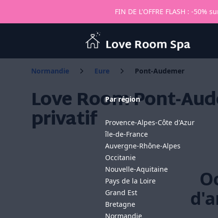
FIN DE L'OFFRE FLASH : -50% sur
Love Room Spa
Normandie
Eure
Pont-Audemer
Love Room Pont-Aud
Par région
privatif
Provence-Alpes-Côte d'Azur
île-de-France
Auvergne-Rhône-Alpes
Occitanie
Nouvelle-Aquitaine
Oo
Pays de la Loire
d'a
Grand Est
Bretagne
Normandie