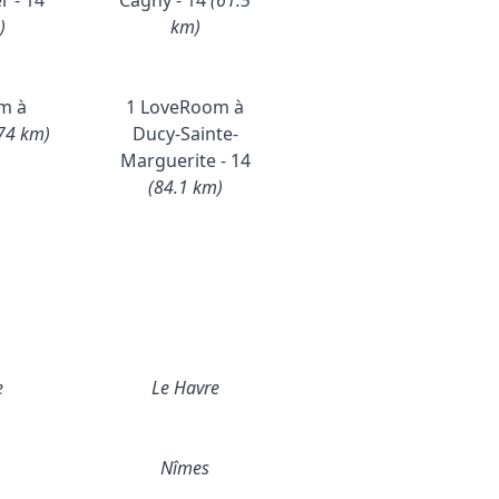
r - 14
Cagny - 14
(61.5
)
km)
m à
1 LoveRoom à
74 km)
Ducy-Sainte-
Marguerite - 14
(84.1 km)
e
Le Havre
Nîmes