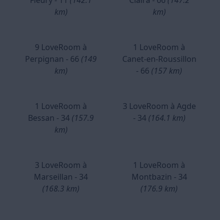
Fleury - 11
(142.1
Claira - 66
(147.2
km)
km)
9 LoveRoom à
1 LoveRoom à
Perpignan - 66
(149
Canet-en-Roussillon
km)
- 66
(157 km)
1 LoveRoom à
3 LoveRoom à Agde
Bessan - 34
(157.9
- 34
(164.1 km)
km)
3 LoveRoom à
1 LoveRoom à
Marseillan - 34
Montbazin - 34
(168.3 km)
(176.9 km)