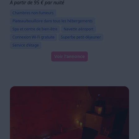
À partir de 95 € par nuité
Chambres non-fumeurs
Plateau/bouilloire dans tous les hébergements
Spa et centre de bien-être
Navette aéroport
Connexion Wi-Fi gratuite
Superbe petit-déjeuner
Service d'étage
Voir l'annonce