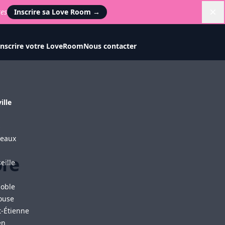
tes
Inscrire sa Love Room
→
Di
Inscrire votre LoveRoom
Nous contacter
ille
s
eaux
ore
eille
oble
ouse
t-Étienne
en