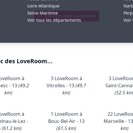
Loire-Atlantique
Nar
Seine-Maritime
Perp
Inscrire votre LoveRoom
Voir tous les départements
Voir 
ec des LoveRoom...
LoveRoom à
3 LoveRoom à
3 LoveRoo
esc - 13
(49.2
Vitrolles - 13
(49.7
Saint-Cannat
km)
km)
(52.5 km
LoveRoom à
1 LoveRoom à
22 LoveRo
lnau-le-Lez -
Bouc-Bel-Air - 13
Marseille - 1
4
(61.2 km)
(61.5 km)
km)