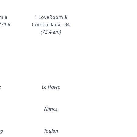
m à
1 LoveRoom à
(71.8
Combaillaux - 34
(72.4 km)
e
Le Havre
Nîmes
rg
Toulon