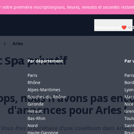
 votre première inscription
jours,
heures,
minutes et
secondes restan
Destinations ❤
Arles
 Spa privatif
Par département
Par v
Paris
Pari
Rhône
Bord
Alpes-Maritimes
Lyon
ps, nous n'avons pas enc
Bouches-du-Rhône
Mars
Gironde
Nice
d'annonces pour Arles !
Hérault
Gren
Bas-Rhin
Toul
Nord
Sain
Vous êtes propriétaire d'une LoveRoom dans Arles ?
Haute-Garonne
Rou