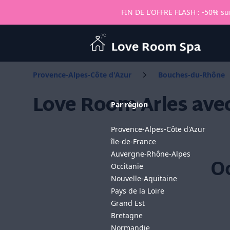
FIN DE L'OFFRE FLASH : -50% sur
Love Room Spa
Provence-Alpes-Côte d'Azur
Bouches-du-Rhône
Love Room Arles avec
Par région
Provence-Alpes-Côte d'Azur
île-de-France
Auvergne-Rhône-Alpes
Oo
Occitanie
Nouvelle-Aquitaine
Pays de la Loire
Grand Est
Bretagne
Normandie