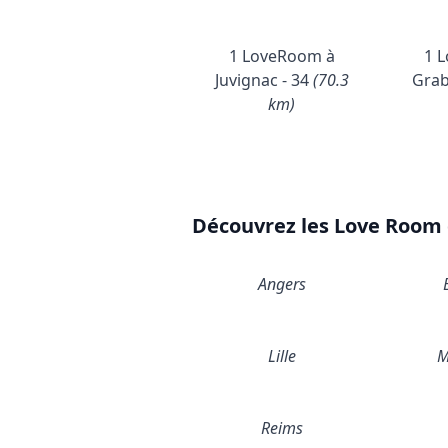
1 LoveRoom à
1 
Juvignac - 34
(70.3
Grab
km)
Découvrez les Love Room d
Angers
Lille
M
Reims