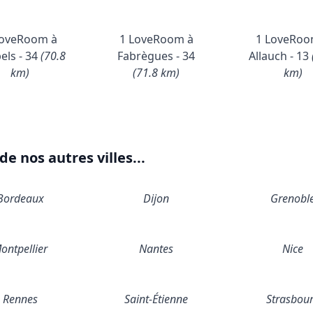
LoveRoom à
1 LoveRoom à
1 LoveRoo
els - 34
(70.8
Fabrègues - 34
Allauch - 13
km)
(71.8 km)
km)
e nos autres villes...
Bordeaux
Dijon
Grenobl
ontpellier
Nantes
Nice
Rennes
Saint-Étienne
Strasbou