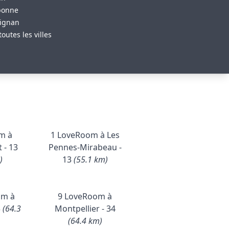
bonne
ignan
toutes les villes
m à
1 LoveRoom à Les
 - 13
Pennes-Mirabeau -
)
13
(55.1 km)
om à
9 LoveRoom à
3
(64.3
Montpellier - 34
(64.4 km)