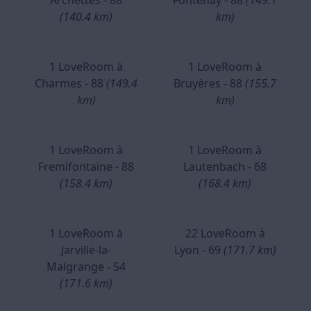
Archettes - 88
Fontenay - 88
(149.1
(140.4 km)
km)
1 LoveRoom à
1 LoveRoom à
Charmes - 88
(149.4
Bruyères - 88
(155.7
km)
km)
1 LoveRoom à
1 LoveRoom à
Fremifontaine - 88
Lautenbach - 68
(158.4 km)
(168.4 km)
1 LoveRoom à
22 LoveRoom à
Jarville-la-
Lyon - 69
(171.7 km)
Malgrange - 54
(171.6 km)