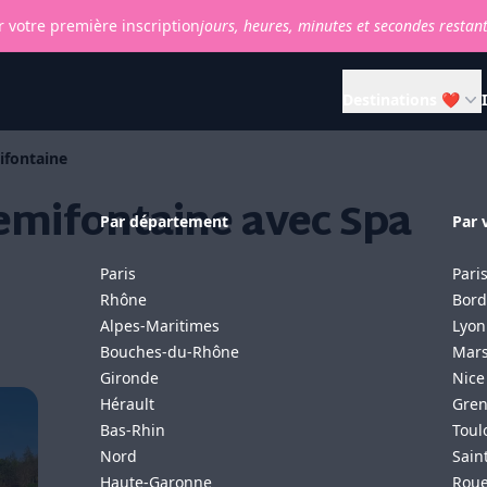
 votre première inscription
jours,
heures,
minutes et
secondes restan
Destinations ❤
ifontaine
emifontaine avec Spa
Par département
Par v
Paris
Pari
Rhône
Bord
Alpes-Maritimes
Lyon
Bouches-du-Rhône
Mars
Gironde
Nice
Hérault
Gren
Bas-Rhin
Toul
Nord
Sain
Haute-Garonne
Rou