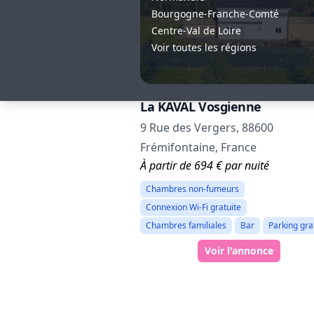
Bourgogne-Franche-Comté
Centre-Val de Loire
Voir toutes les régions
La KAVAL Vosgienne
9 Rue des Vergers, 88600
Frémifontaine, France
À partir de 694 € par nuité
Chambres non-fumeurs
Connexion Wi-Fi gratuite
Chambres familiales
Bar
Parking gra
Voir l'annonce