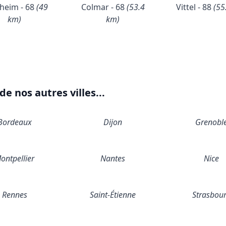
heim - 68
(49
Colmar - 68
(53.4
Vittel - 88
(55
km)
km)
e nos autres villes...
Bordeaux
Dijon
Grenobl
ontpellier
Nantes
Nice
Rennes
Saint-Étienne
Strasbou