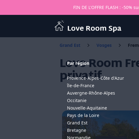
FIN DE L'OFFRE FLASH : -50% sur
Love Room Spa
Grand Est
Vosges
Frem
Love Room Fr
Par région
privatif
Provence-Alpes-Côte d'Azur
île-de-France
Auvergne-Rhône-Alpes
Occitanie
Nouvelle-Aquitaine
Pays de la Loire
Grand Est
Bretagne
Normandie