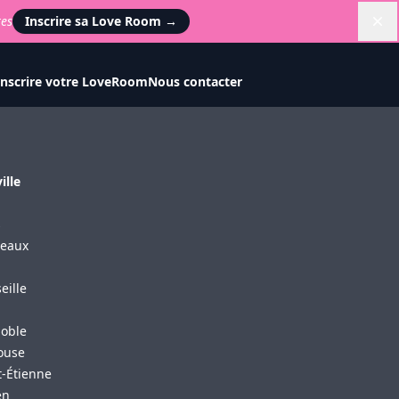
tes
Inscrire sa Love Room
→
Di
Inscrire votre LoveRoom
Nous contacter
ille
s
eaux
eille
oble
ouse
t-Étienne
en