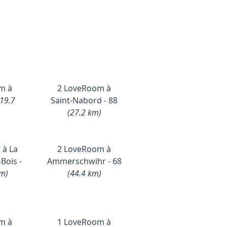
m à
2 LoveRoom à
(19.7
Saint-Nabord - 88
(27.2 km)
 à La
2 LoveRoom à
Bois -
Ammerschwihr - 68
km)
(44.4 km)
m à
1 LoveRoom à