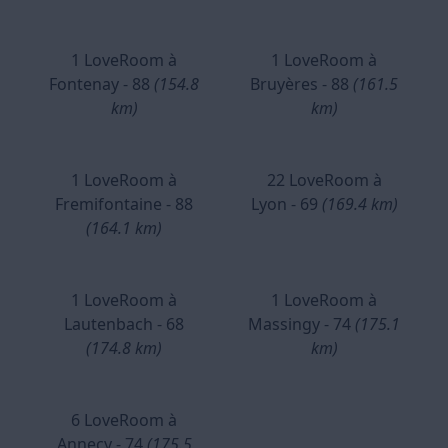
1 LoveRoom à
1 LoveRoom à
Fontenay - 88
(154.8
Bruyères - 88
(161.5
km)
km)
1 LoveRoom à
22 LoveRoom à
Fremifontaine - 88
Lyon - 69
(169.4 km)
(164.1 km)
1 LoveRoom à
1 LoveRoom à
Lautenbach - 68
Massingy - 74
(175.1
(174.8 km)
km)
6 LoveRoom à
Annecy - 74
(175.5